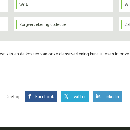
WGA
WI
Zorgverzekering collectief
Za
nst zijn en de kosten van onze dienstverlening kunt u lezen in onz
Deel op:
Facebook
Twitter
Linkedin