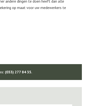
mer andere dingen te doen heeft dan alle
rzekering op maat voor uw medewerkers te
es:
(033) 277 84 35
.