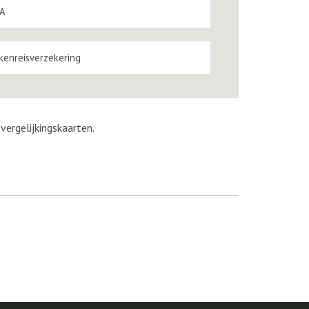
A
kenreisverzekering
e
vergelijkingskaarten
.