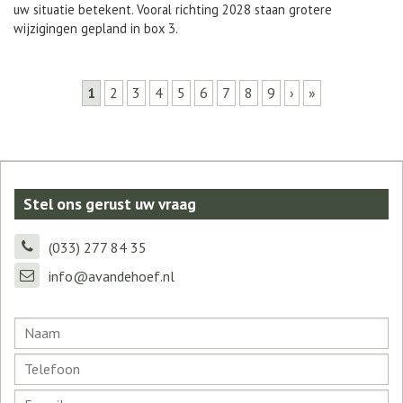
uw situatie betekent. Vooral richting 2028 staan grotere
wijzigingen gepland in box 3.
Pagina's
1
2
3
4
5
6
7
8
9
›
»
Stel ons gerust uw vraag
(033) 277 84 35
info@avandehoef.nl