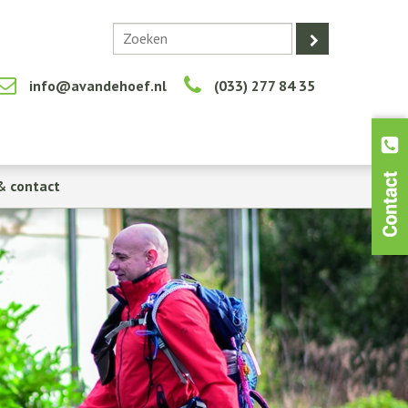
info@avandehoef.nl
(033) 277 84 35
& contact