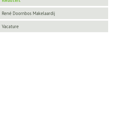
Kwaliteit
René Doornbos Makelaardij
Vacature