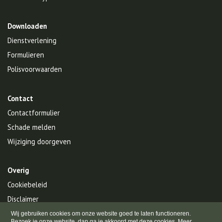
Downloaden
Dienstverlening
Formulieren
Polisvoorwaarden
Contact
Contactformulier
Schade melden
Wijziging doorgeven
Overig
Cookiebeleid
Disclaimer
Privacy
Wij gebruiken cookies om onze website goed te laten functioneren.
Bezoek je onze website, dan ga je akkoord met deze cookies.
Meer