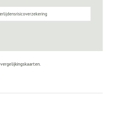
erlijdensrisicoverzekering
e
vergelijkingskaarten
.