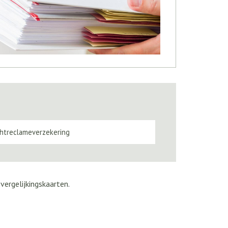
chtreclameverzekering
e
vergelijkingskaarten
.