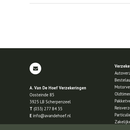
Verzeke
Autover
Bestela
Motorve
A. Van De Hoef Verzekeringen
Oldtime
Oosteinde 85
Pakketv
3925 LB
Scherpenzeel
Reisverz
T
(033) 277 84 35
Particul
E
info@avandehoef.nl
Zakelijk