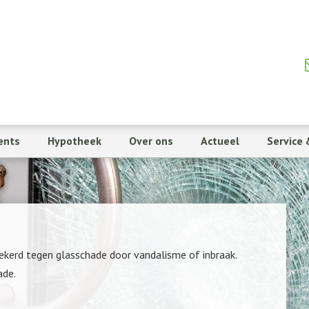
ents
Hypotheek
Over ons
Actueel
Service 
zekerd tegen glasschade door vandalisme of inbraak.
ade.