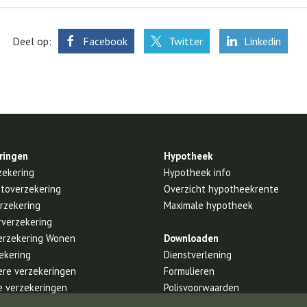
Deel op:
Facebook
Twitter
Linkedin
ringen
Hypotheek
zekering
Hypotheek info
utoverzekering
Overzicht hypotheekrente
rzekering
Maximale hypotheek
rverzekering
erzekering Wonen
Downloaden
ekering
Dienstverlening
iere verzekeringen
Formulieren
e verzekeringen
Polisvoorwaarden