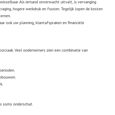
itwisselbaar. Als iemand onverwacht uitvalt, is vervanging
ertraging, hogere werkdruk en fouten. Tegelijk lopen de kosten
ternen.
ar ook uw planning, klantafspraken en financiële
 oorzaak. Veel ondernemers zien een combinatie van
perioden.
 opbouwen.
k.
o’s soms onderschat.