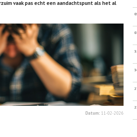
rzuim vaak pas echt een aandachtspunt als het al
0
0
3
3
2
2
Datum:
11-02-2026