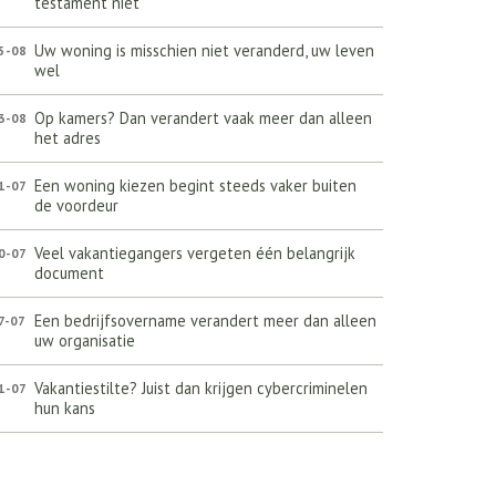
testament niet
Uw woning is misschien niet veranderd, uw leven
5-08
wel
Op kamers? Dan verandert vaak meer dan alleen
3-08
het adres
Een woning kiezen begint steeds vaker buiten
1-07
de voordeur
Veel vakantiegangers vergeten één belangrijk
0-07
document
Een bedrijfsovername verandert meer dan alleen
7-07
uw organisatie
Vakantiestilte? Juist dan krijgen cybercriminelen
1-07
hun kans