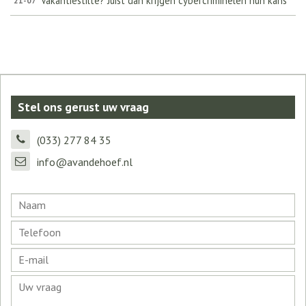
Vakantiestilte? Juist dan krijgen cybercriminelen hun kans
21-07
Stel ons gerust uw vraag
(033) 277 84 35
info@avandehoef.nl