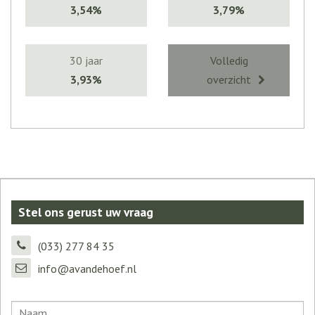
3,54%
3,79%
30 jaar
Volledig
3,93%
overzicht
Stel ons gerust uw vraag
(033) 277 84 35
info@avandehoef.nl