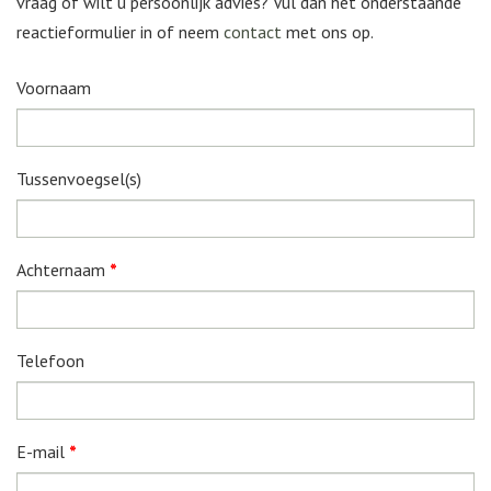
vraag of wilt u persoonlijk advies? Vul dan het onderstaande
reactieformulier in of neem
contact
met ons op.
Voornaam
Tussenvoegsel(s)
Achternaam
*
Telefoon
E-mail
*