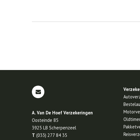
Verzeke
Autover
Bestela
Motorve
A. Van De Hoef Verzekeringen
Oldtime
Oosteinde 85
Pakketv
3925 LB
Scherpenzeel
Reisverz
T
(033) 277 84 35