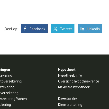
Deel op:
Facebook
Twitter
Linkedin
ringen
Hypotheek
zekering
Hypotheek info
utoverzekering
Overzicht hypotheekrente
rzekering
Maximale hypotheek
rverzekering
erzekering Wonen
Downloaden
ekering
Dienstverlening