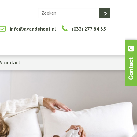
info@avandehoef.nl
(033) 277 84 35
& contact